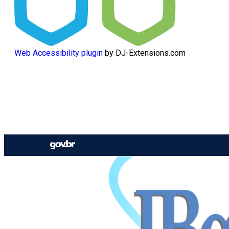
Web Accessibility plugin
by DJ-Extensions.com
Ir
para
o
conteúdo