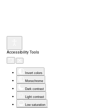
Accessibility Tools
Invert colors
Monochrome
Dark contrast
Light contrast
Low saturation